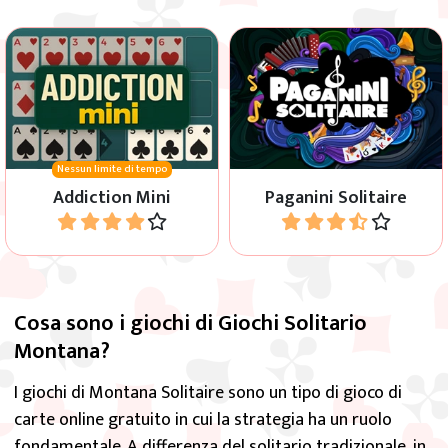
Usa gli spazi liberi per
Usa gli spazi liberi per
disporre tutte le carte per
disporre tutte le carte per
colore e in sequenza, dal A al
colore e in sequenza, dal A al
6.
Re.
Nessun limite di tempo
Addiction Mini
Paganini Solitaire
Gioca
Gioca
Cosa sono i giochi di Giochi Solitario
Montana?
I giochi di Montana Solitaire sono un tipo di gioco di
carte online gratuito in cui la strategia ha un ruolo
fondamentale. A differenza del solitario tradizionale, in
questi giochi bisogna disporre le carte in ordine