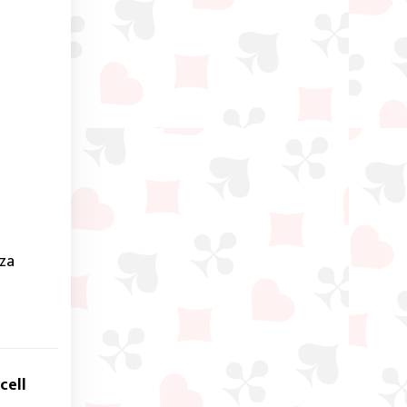
za
cell