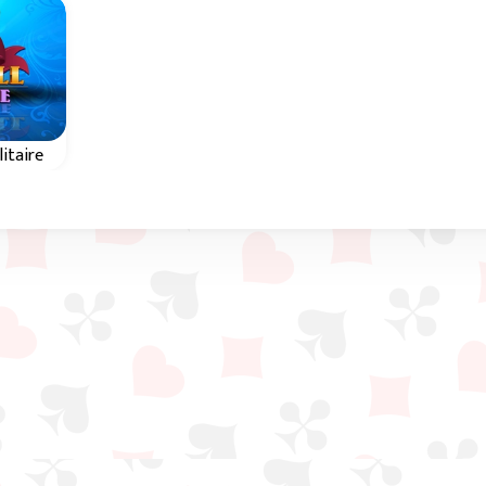
litaire
tessi
ione
le.