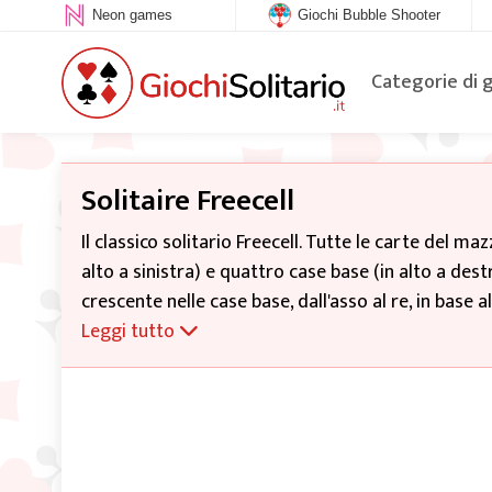
Neon games
Giochi Bubble Shooter
Categorie di 
Solitaire Freecell
Il classico solitario Freecell. Tutte le carte del ma
alto a sinistra) e quattro case base (in alto a destr
crescente nelle case base, dall'asso al re, in base a
Leggi tutto
Puoi giocare con le carte presenti sul tavolo da gio
alternando i colori. Puoi muovere solo una carta a
abbastanza celle e/o colonne libere). L'ultima carta
cella libera può contenere solo una carta. Le cart
sulle colonne del tavolo, ove possibile.