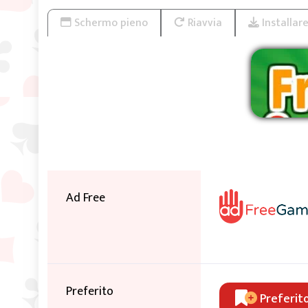
Schermo pieno
Riavvia
Installar
Ri
Ad Free
Preferito
Preferit