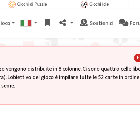
Giochi di Puzzle
Giochi Idle
gioco
Sostienici
For
F
zzo vengono distribuite in 8 colonne. Ci sono quattro celle libe
a). L'obiettivo del gioco è impilare tutte le 52 carte in ordine
l seme.
co e con quelle nelle celle libere. Crea scale in ordine decres
lla volta (oppure muovere gruppi di carte in sequenza, se ci 
 di ogni colonna può essere trascinata in qualsiasi cella liber
e nelle celle possono essere spostate nelle case base o ripos