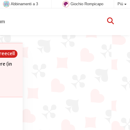
Abbinamenti a 3
Giochio Rompicapo
Più
um
reecell
re (in
cente,
sono
a. Ogni
izionate