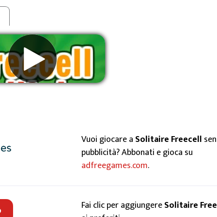
e
muovere gli annunci
Vuoi giocare a
Solitaire Freecell
sen
pubblicità? Abbonati e gioca su
adfreegames.com
.
Fai clic per aggiungere
Solitaire Free
o