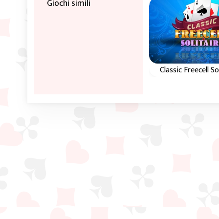
Giochi simili
Classic Freecell So
Freecell con gli s
livelli della vers
Windows origina