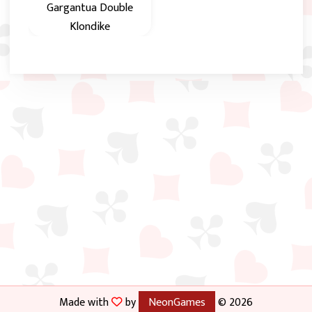
Gargantua Double
Klondike
Double Klondike
Solitaire con 3 livelli
di difficoltà.
Made with
by
NeonGames
© 2026