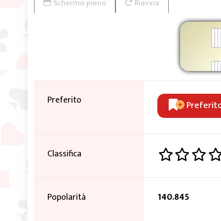
Schermo pieno
Riavvia
Preferito
Preferit
Classifica
Popolarità
140.845