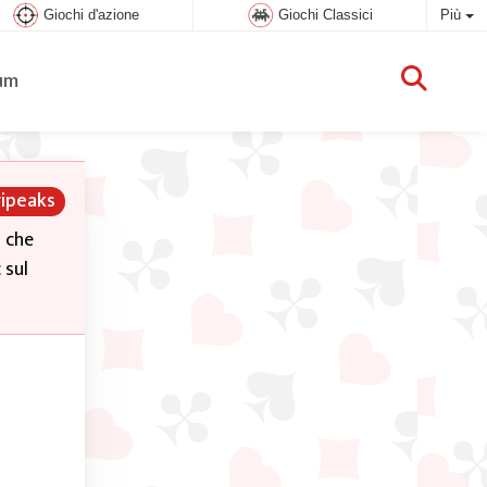
Giochi d'azione
Giochi Classici
Più
um
ripeaks
o che
 sul