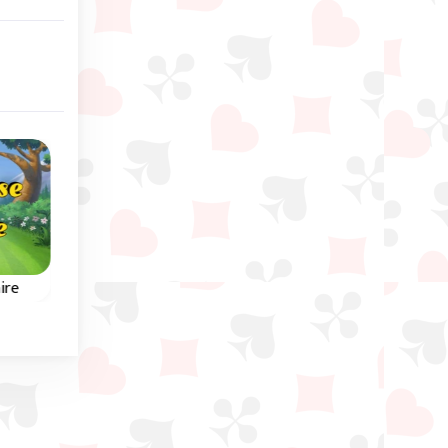
Natale
ire
Santa Tripeaks
3 Pyramid Tripeak
Gioco solitario Tripeaks
Tripeaks a scorrimen
rio
con Babbo Natale.
ambientato nell'Antic
el
Egitto.
 9