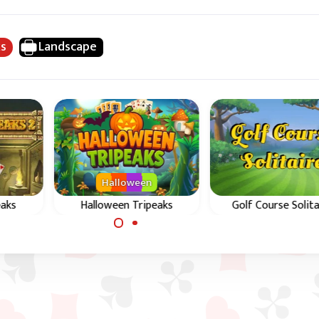
ks
Landscape
Halloween
eaks
Halloween Tripeaks
Golf Course Solita
Tripeaks a tema
mento
Goditi questo solita
Halloween.
ntico
ispirato al mondo d
golf e completa le
buche.