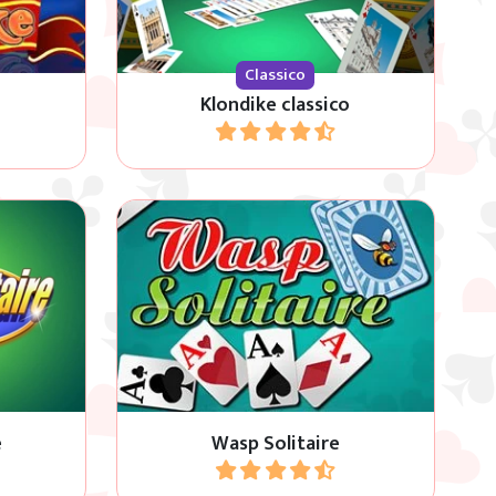
Classico
Klondike classico
Gioca
arte alle
Sul piano di gioco creare pile verso
ioco di
il basso, in ordine decrescente, dal
Re all’Asso.
e
Wasp Solitaire
Gioca