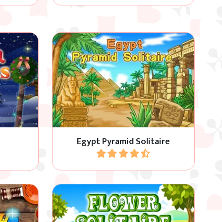
con Babbo
Classico Pyramid Solitaire
ambientato nell’Antico Egitto.
Egypt Pyramid Solitaire
Gioca