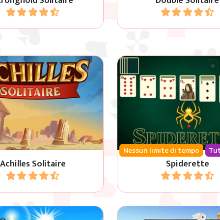
tronghold Solitaire
Double Solitaire
Gioca
Gioca
le carte e rimuovi tutte le
Spiderette è un ibrido tra
carte dal tabellone.
e Spider.
Nessun limite di tempo
Tut
Achilles Solitaire
Spiderette
Gioca
Gioca