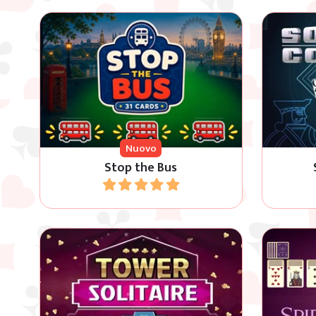
Il classico gioco di carte Stop the
Provare 
Bus, o 31.
Nuovo
Stop the Bus
Gioca
Gioca al classico gioco Solitario a
Gioca
torre e cerca di eliminare tutte le
partita d
carte.