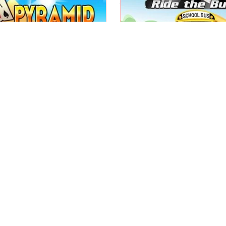
Sfida 3 avversari in questo
tario Klondike ambientato
delle carte, conosciuto a
nelle piramidi.
31.
Pyramid Klondike
Ride the Bus
Gioca
Gioca
i carte difficile dove puoi
e solo sulla carta scoperta
Tripeaks a tema Hallo
in basso.