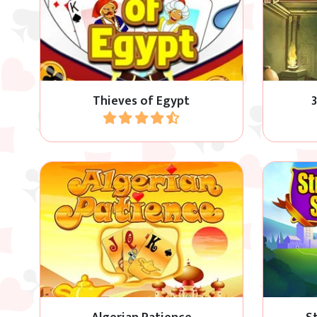
Variante semplificata del gioco
Tripeaks
Forty Thieves Solitaire.
Thieves of Egypt
Gioca
Strongho
Gioco solitario magico dall’Algeria.