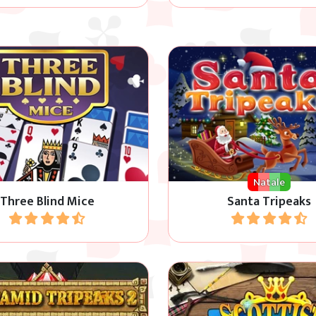
utte le carte sul tableau in
Gioco solitario Tripeaks 
al seme, dal Re all’Asso.
Natale.
Natale
Three Blind Mice
Santa Tripeaks
Gioca
Gioca