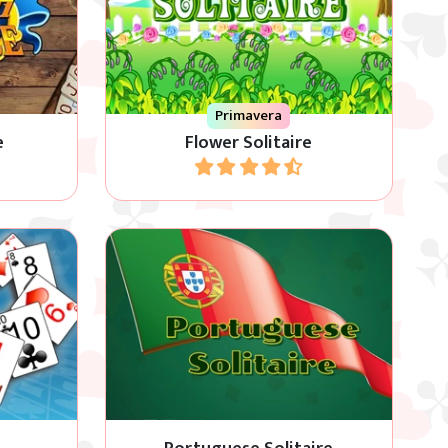
 golf
Sposta tutte le carte nelle 4 case in
questo gioco Solitario del Fiori
Primavera
e
Flower Solitaire
Gioca
Portuguese Solitaire è una variante
allelo
del gioco “Castles in Spain”.