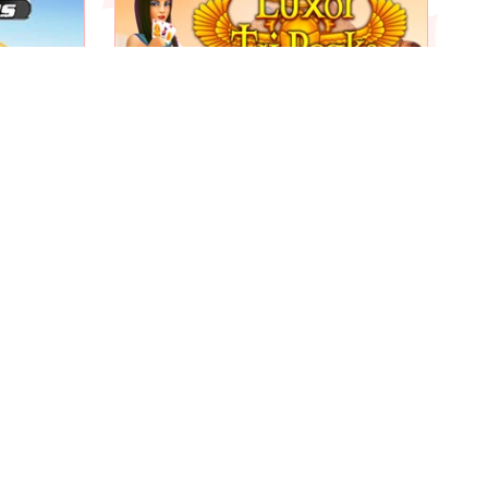
 classico
Raccogli gli scarabei dorati in
nche come
questo bellissimo gioco Tri Peaks
ambientato nell’Antico Egitto.
Luxor Tri Peaks
Gioca
Goditi questo solitario ispirato al
ween.
mondo del golf e completa le 9
buche.