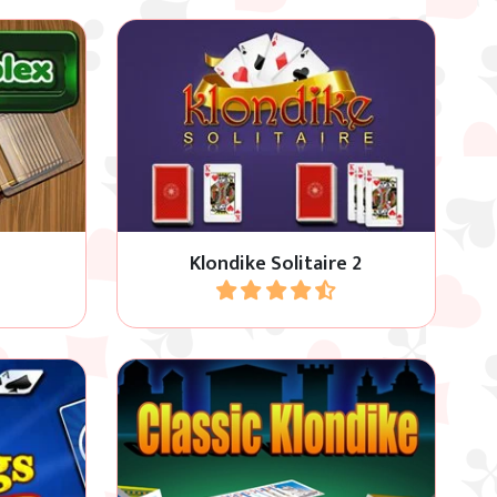
to con
ll: il
Pesca 1 o 3 carte in questo gioco
 di mazzi
Klondike Solitario.
Klondike Solitaire 2
Gioca
Il classico Solitario Klondike: impila
mazzi e
tutte le carte secondo l'ordine
corretto.