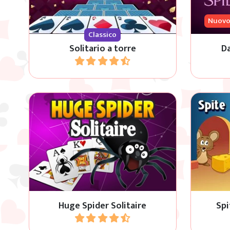
Nuov
Classico
Solitario a torre
Da
Gioca
Estrema 
Gioco solitario classico Spider con 4
gioco d
semi e 4 mazzi.
con il no
Huge Spider Solitaire
Spi
Gioca