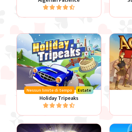
Algerian Patience
S
Gioca
Viaggia intorno al mondo con
Abbina 
questo gioco per le vacanze
Tripeaks.
Nessun limite di tempo
Estate
Holiday Tripeaks
Gioca