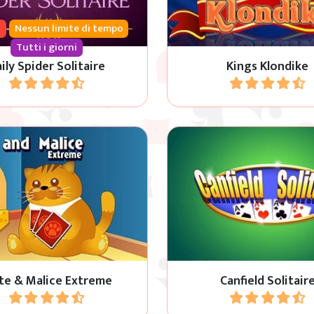
o
Nessun limite di tempo
Tutti i giorni
ily Spider Solitaire
Kings Klondike
Gioca
Gioca
variante di questo classico
Prova a spostare tutte le c
i carte, conosciuto anche
basi di questo classico g
me di Skip-Bo, e sfida il tuo
Solitario Canfield.
avversario.
te & Malice Extreme
Canfield Solitair
Gioca
Gioca