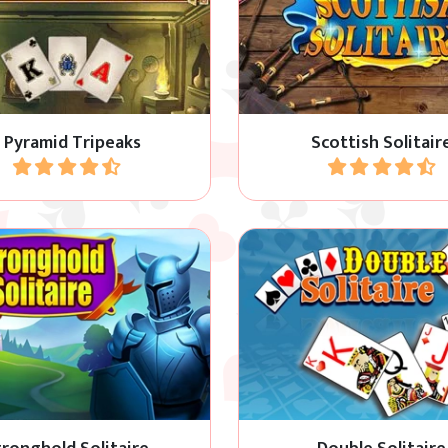
 a scorrimento ambientato
Prova questo solitario
nell'Antico Egitto.
scozzese.
3 Pyramid Tripeaks
Scottish Solitair
Gioca
Gioca
ld solitaire con 4 livelli di
Klondike Solitaire in par
difficoltà.