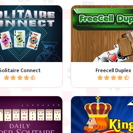
Raddoppia il divertimen
a togliere tutte le tessere
questa versione di Freece
dal gioco.
doppio di carte e il doppio
di base.
Solitaire Connect
Freecell Duplex
Gioca
Gioca
 ogni giorno a una nuova
Klondike Solitaire con 2 
i Daily Spider Solitaire con
carte nascoste.
3 livelli di difficoltà.