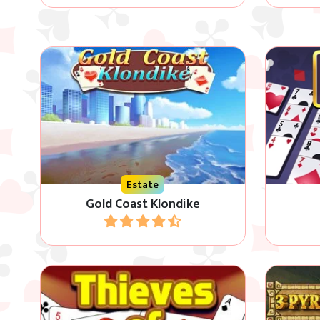
Gioco di carte Klondike in 5 livelli
Disponi t
crescenti di difficoltà.
base 
Estate
Gold Coast Klondike
Gioca