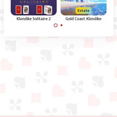
Estate
Klondike Solitaire 2
Gold Coast Klondike
Pesca 1 o 3 carte in
Gioco di carte
questo gioco
Klondike in 5 livelli
Klondike Solitario.
crescenti di
difficoltà.