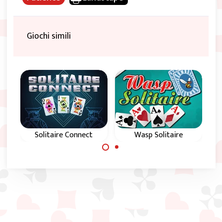
Giochi simili
Solitaire Connect
Wasp Solitaire
Provare a togliere
Sul piano di gioco
tutte le tessere dal
creare pile verso il
gioco.
basso, in ordine
decrescente, dal Re
all’Asso.