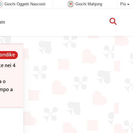
Giochi Oggetti Nascosti
Giochi Mahjong
Più
um
londike
te nei 4
a o
empo a