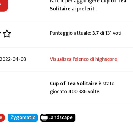
Fai clic per aggiungere
Cup of Tea
o
Solitaire
ai preferiti.
Punteggio attuale:
3.7
di 131 voti.
@ 2022-04-03
Visualizza l'elenco di highscore
Cup of Tea Solitaire
è stato
giocato 400.386 volte.
ke
Zygomatic
Landscape