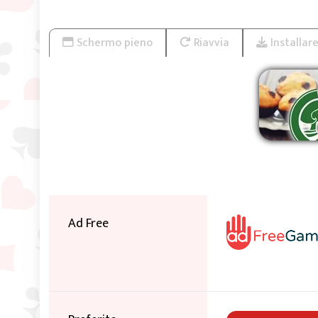
Schermo pieno
Riavvia
Installar
Ri
Ad Free