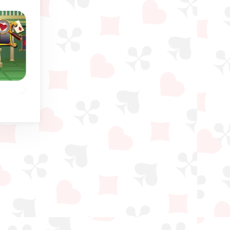
Classico
Estate
Klondike classico
Gold Coast Klondik
ike
Gioco di carte Klondi
Il classico Solitario
e
in 5 livelli crescenti d
Klondike: impila tutte le
difficoltà.
carte secondo l'ordine
corretto.