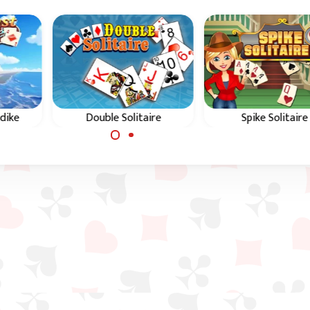
dike
Double Solitaire
Spike Solitaire
Klondike Solitaire in
ndike
Gioco di carte Klond
parallelo
ti di
difficile con 3 cart
scoperte.